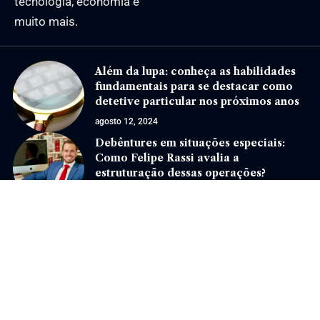
tecnologia, economia e
muito mais.
Além da lupa: conheça as habilidades
fundamentais para se destacar como
detetive particular nos próximos anos
agosto 12, 2024
Debêntures em situações especiais:
Como Felipe Rassi avalia a
estruturação dessas operações?
março 19, 2026
Jornal Eventos –
contato@jornaleventos.com.br
– tel.(11)91754-6532
Home
Sobre Nós
Quem Faz
Contato
Notícias