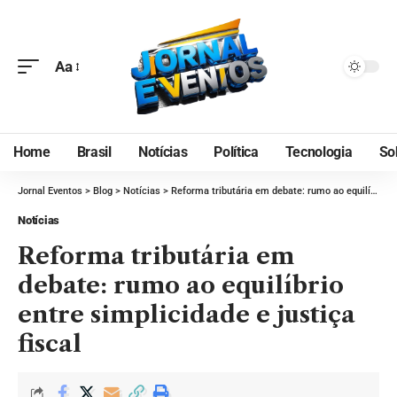
Aa
Home
Brasil
Notícias
Política
Tecnologia
So
Jornal Eventos
>
Blog
>
Notícias
>
Reforma tributária em debate: rumo ao equilíbrio entre simplicidade e justiça fiscal
Notícias
Reforma tributária em
debate: rumo ao equilíbrio
entre simplicidade e justiça
fiscal