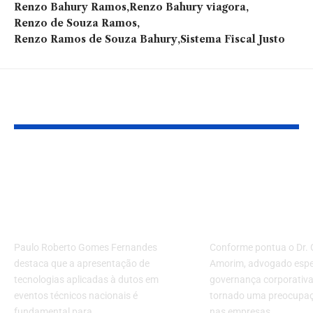
Renzo Bahury Ramos
Renzo Bahury viagora
Renzo de Souza Ramos
Renzo Ramos de Souza Bahury
Sistema Fiscal Justo
Você também pode gostar:
Tecnologia aplicada
Como estrutu
a dutos ganha
holding com
destaque em evento
governança
técnico no Brasil
corporativa
Paulo Roberto Gomes Fernandes
Conforme pontua o Dr. C
destaca que a apresentação de
Amorim, advogado espec
tecnologias aplicadas à dutos em
governança corporativa
eventos técnicos nacionais é
tornado uma preocupaç
fundamental para…
nas empresas…