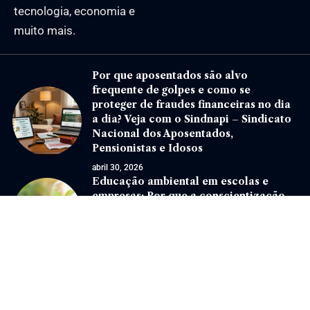
tecnologia, economia e
muito mais.
Por que aposentados são alvo
frequente de golpes e como se
proteger de fraudes financeiras no dia
a dia? Veja com o Sindnapi – Sindicato
Nacional dos Aposentados,
Pensionistas e Idosos
abril 30, 2026
Educação ambiental em escolas e
empresas: Por que a conscientização
precisa sair do discurso e virar
prática?
abril 17, 2026
Jornal Eventos –
contato@jornaleventos.com.br
– tel.(11)91754-6532