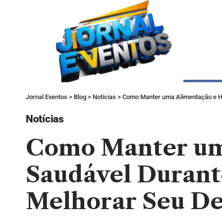
Jornal Eventos
>
Blog
>
Notícias
>
Como Manter uma Alimentação e Hi
Notícias
Como Manter um
Saudável Durante
Melhorar Seu D