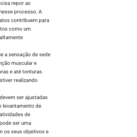
ecisa repor as
nesse processo. A
ratos contribuem para
entos como um
 altamente
 Se a sensação de sede
unção muscular e
bras e até tonturas.
stiver realizando
.
o devem ser ajustadas
mo levantamento de
atividades de
s pode ser uma
m os seus objetivos e