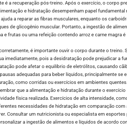
e é a recuperação pós-treino. Após o exercício, o corpo pr
 alimentação e hidratação desempenham papel fundamental 
 ajuda a reparar as fibras musculares, enquanto os carboid
ques de glicogênio muscular. Portanto, a ingestão de alim
a e frutas ou uma refeição contendo arroz e carne magra é
corretamente, é importante ouvir o corpo durante o treino.
gua imediatamente, pois a desidratação pode prejudicar a f
ratação pode afetar o equilíbrio de eletrólitos, causando cãi
r pausas adequadas para beber líquidos, principalmente se e
uração, como corridas ou exercícios em ambientes quentes
 lembrar que a alimentação e hidratação durante o exercíci
ividade física realizada. Exercícios de alta intensidade, co
iferentes necessidades de hidratação em comparação com 
rer. Consultar um nutricionista ou especialista em esporte
rsonalizar a ingestão de alimentos e líquidos de acordo co