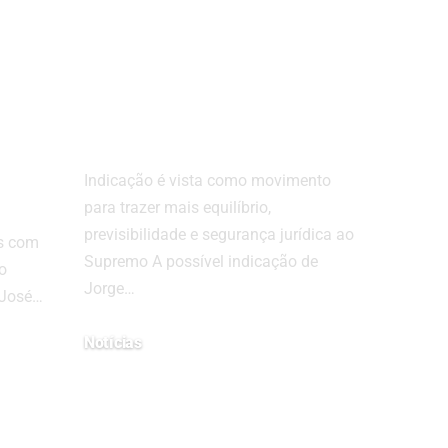
para o STF ganha
força e reforça
a
perfil técnico na
Corte
Indicação é vista como movimento
para trazer mais equilíbrio,
previsibilidade e segurança jurídica ao
s com
Supremo A possível indicação de
o
Jorge…
 José…
Notícias
abril 15, 2026