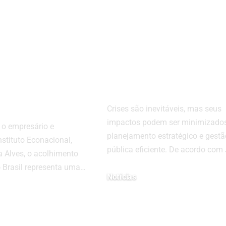
mento
emergências: o
cional pode
papel vital do
er um novo
planejamento n
 para
gestão pública
es de
durante crises
s no Brasil
Crises são inevitáveis, mas seus
impactos podem ser minimizado
o empresário e
planejamento estratégico e gestã
nstituto Econacional,
pública eficiente. De acordo com
 Alves, o acolhimento
o Brasil representa uma…
Notícias
julho 28, 2025