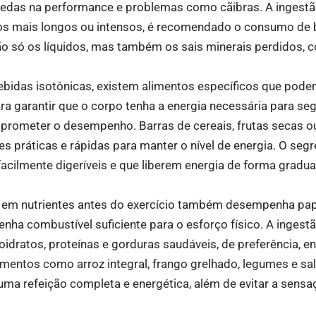
quedas na performance e problemas como cãibras. A ingestã
nos mais longos ou intensos, é recomendado o consumo de b
ão só os líquidos, mas também os sais minerais perdidos, 
ebidas isotônicas, existem alimentos específicos que pod
ara garantir que o corpo tenha a energia necessária para se
rometer o desempenho. Barras de cereais, frutas secas ou
s práticas e rápidas para manter o nível de energia. O segr
acilmente digeríveis e que liberem energia de forma gradu
 em nutrientes antes do exercício também desempenha pap
tenha combustível suficiente para o esforço físico. A ingest
dratos, proteínas e gorduras saudáveis, de preferência, en
 Alimentos como arroz integral, frango grelhado, legumes e s
uma refeição completa e energética, além de evitar a sens