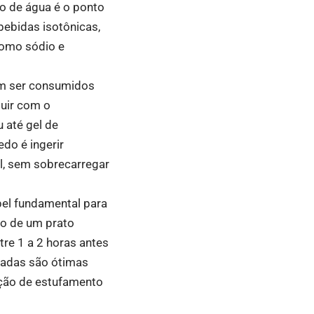
o de água é o ponto
ebidas isotônicas,
como sódio e
em ser consumidos
guir com o
 até gel de
edo é ingerir
al, sem sobrecarregar
el fundamental para
ão de um prato
tre 1 a 2 horas antes
aladas são ótimas
ação de estufamento