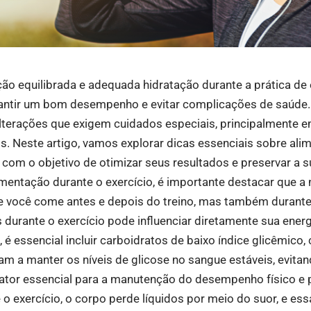
o equilibrada e adequada hidratação durante a prática de e
antir um bom desempenho e evitar complicações de saúde. 
 alterações que exigem cuidados especiais, principalmente e
os. Neste artigo, vamos explorar dicas essenciais sobre ali
, com o objetivo de otimizar seus resultados e preservar a 
mentação durante o exercício, é importante destacar que a 
 você come antes e depois do treino, mas também durante 
 durante o exercício pode influenciar diretamente sua energi
 é essencial incluir carboidratos de baixo índice glicêmico,
am a manter os níveis de glicose no sangue estáveis, evitan
fator essencial para a manutenção do desempenho físico e p
 o exercício, o corpo perde líquidos por meio do suor, e ess