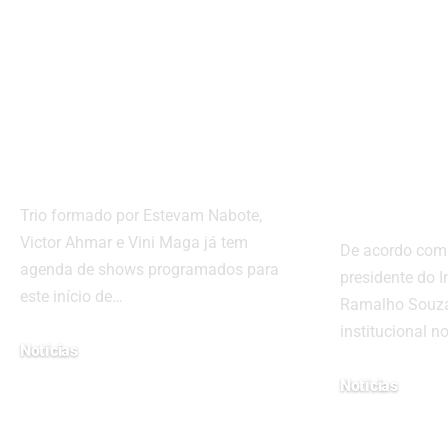
“Os Três
acolhi
Porquinhos” passa
institu
a integrar o
oferec
casting da Non
começo
Stop
milhar
criança
Trio formado por Estevam Nabote,
Victor Ahmar e Vini Maga já tem
De acordo com 
agenda de shows programados para
presidente do I
este início de…
Ramalho Souza
institucional n
Notícias
janeiro 15, 2026
Notícias
julho 17, 2025