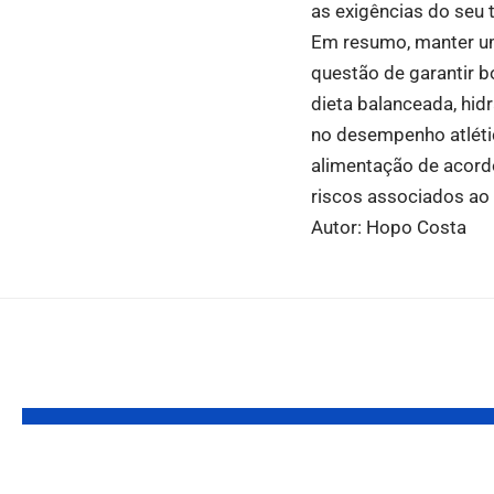
as exigências do seu t
Em resumo, manter um
questão de garantir 
dieta balanceada, hid
no desempenho atlétic
alimentação de acordo
riscos associados ao e
Autor: Hopo Costa
Você também pode gostar:
Grupo de comédia
Como 