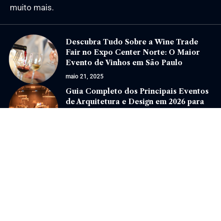
muito mais.
Descubra Tudo Sobre a Wine Trade
Fair no Expo Center Norte: O Maior
Evento de Vinhos em São Paulo
maio 21, 2025
Guia Completo dos Principais Eventos
de Arquitetura e Design em 2026 para
Profissionais e Entusiastas
janeiro 19, 2026
Jornal Eventos –
contato@jornaleventos.com.br
– tel.(11)91754-6532
Home
Sobre Nós
Quem Faz
Contato
Notícias