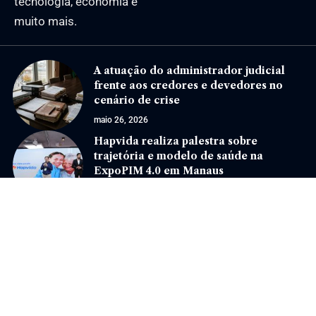
tecnologia, economia e
muito mais.
A atuação do administrador judicial
frente aos credores e devedores no
cenário de crise
maio 26, 2026
Hapvida realiza palestra sobre
trajetória e modelo de saúde na
ExpoPIM 4.0 em Manaus
março 30, 2026
Jornal Eventos –
contato@jornaleventos.com.br
– tel.(11)91754-6532
Home
Sobre Nós
Quem Faz
Contato
Notícias