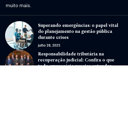
muito mais.
Superando emergências: o papel vital
do planejamento na gestão pública
durante crises
julho 28, 2025
Responsabilidade tributária na
recuperação judicial: Confira o que
todo empresário precisa entender
novembro 18, 2025
Jornal Eventos –
contato@jornaleventos.com.br
– tel.(11)91754-6532
Home
Sobre Nós
Quem Faz
Contato
Notícias