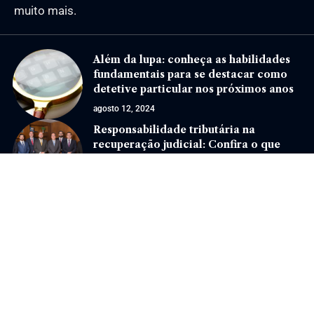
muito mais.
Além da lupa: conheça as habilidades
fundamentais para se destacar como
detetive particular nos próximos anos
agosto 12, 2024
Responsabilidade tributária na
recuperação judicial: Confira o que
todo empresário precisa entender
novembro 18, 2025
Jornal Eventos –
contato@jornaleventos.com.br
– tel.(11)91754-6532
Home
Sobre Nós
Quem Faz
Contato
Notícias