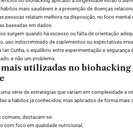
enefícios do biohacking aplicado à longevidade estão o au
 hábitos mais saudáveis e a prevenção de doenças relacio
as pessoas relatam melhora na disposição, no foco mental 
cas baseadas em dados.
scos surgem quando há excesso ou falta de orientação adeq
co, uso indiscriminado de suplementos ou expectativas irre
a Ian Cunha, o equilíbrio entre experimentação e segurança 
iado, e não um problema.
 mais utilizadas no biohacking
e
 uma série de estratégias que variam em complexidade e in
das a hábitos já conhecidos, mas aplicados de forma mais 
is comuns, destacam-se:
o com foco em qualidade nutricional;