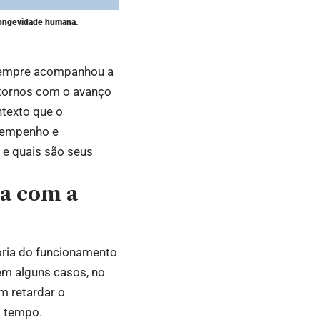
longevidade humana.
 sempre acompanhou a
ntornos com o avanço
ntexto que o
sempenho e
 e quais são seus
na com a
oria do funcionamento
m alguns casos, no
m retardar o
o tempo.