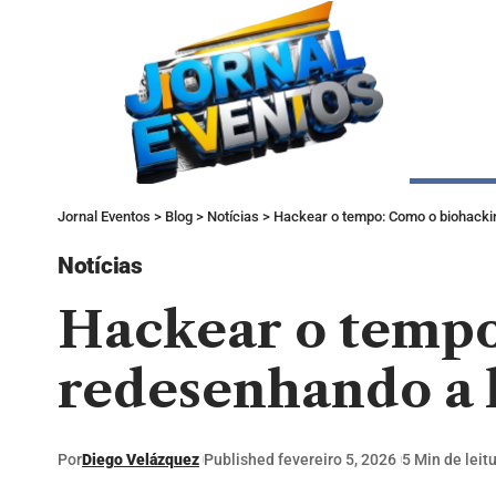
Jornal Eventos
>
Blog
>
Notícias
>
Hackear o tempo: Como o biohacki
Notícias
Hackear o tempo
redesenhando a 
Por
Diego Velázquez
Published fevereiro 5, 2026
5 Min de leit