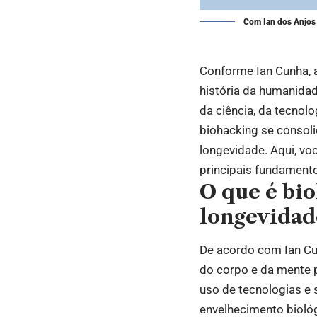
Com Ian dos Anjos
Conforme Ian Cunha, 
história da humanida
da ciência, da tecnol
biohacking se conso
longevidade. Aqui, v
principais fundament
O que é bio
longevidad
De acordo com Ian Cu
do corpo e da mente 
uso de tecnologias e 
envelhecimento bioló