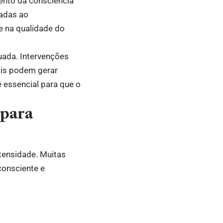
mento da consciência
nadas ao
e na qualidade do
uada. Intervenções
ais podem gerar
é essencial para que o
 para
tensidade. Muitas
consciente e