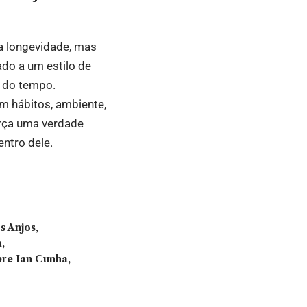
a longevidade, mas
do a um estilo de
o do tempo.
m hábitos, ambiente,
orça uma verdade
entro dele.
s Anjos
a
re Ian Cunha