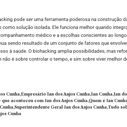
acking pode ser uma ferramenta poderosa na construção d
 como solução isolada. Ele funciona melhor quando integra
 acompanhamento médico e a escolhas conscientes ao long
nua sendo resultado de um conjunto de fatores que envolve
esso à saúde. O biohacking amplia possibilidades, mas ref
e não é sobre controlar o tempo, e sim sobre viver melhor d
jos Cunha
Empresário Ian dos Anjos Cunha
Ian Cunha
Ian do
 que aconteceu com Ian dos Anjos Cunha
Quem é Ian Cunh
 Cunha
Superintendente Geral Ian dos Anjos Cunha
Tudo sob
njos Cunha