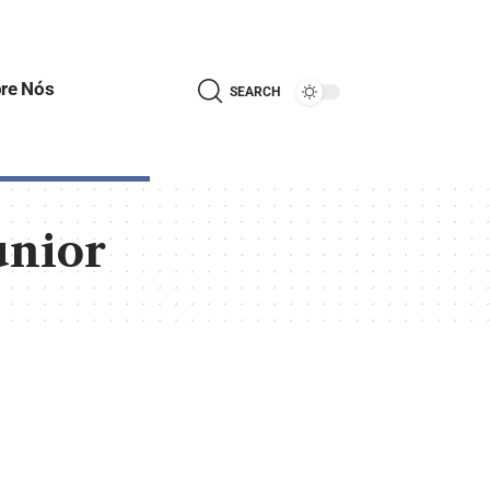
re Nós
SEARCH
unior