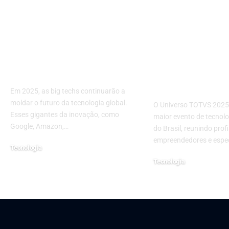
Os Principais Eventos
Universo TO
de Inovação das Big
2025: O Even
Techs em 2025: O
Vai Transfor
Futuro da Tecnologia
Cenário da
em Debate
Tecnologia e
Negócios no 
Em 2025, as big techs continuarão a
moldar o futuro da tecnologia global.
O Universo TOTVS 2025
Esses gigantes da inovação, como
maior evento de tecnolo
Google, Amazon,…
do Brasil, reunindo profi
empreendedores e espec
Tecnologia
fevereiro 10, 2025
Tecnologia
junho 5, 2025