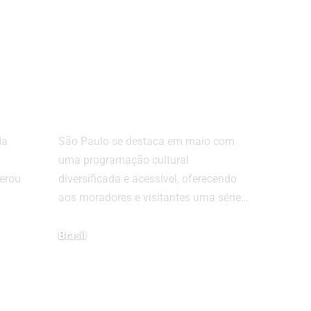
s
Maio Cultural em
á
São Paulo: Eventos
,6%
Gratuitos para
o
Todos os Gostos
da
São Paulo se destaca em maio com
uma programação cultural
erou
diversificada e acessível, oferecendo
aos moradores e visitantes uma série…
Brasil
maio 6, 2025