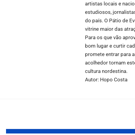
artistas locais e nac
estudiosos, jornalist
do país. O Pátio de E
vitrine maior das atra
Para os que vão aprov
bom lugar e curtir ca
promete entrar para a
acolhedor tornam este
cultura nordestina.
Autor: Hopo Costa
Você também pode gostar: