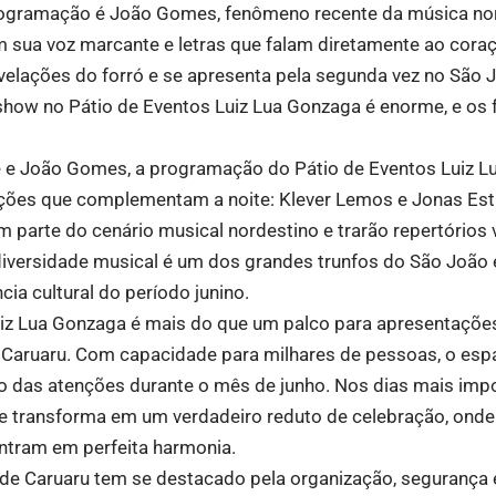
ogramação é João Gomes, fenômeno recente da música nor
 sua voz marcante e letras que falam diretamente ao coraç
elações do forró e se apresenta pela segunda vez no São 
show no Pátio de Eventos Luiz Lua Gonzaga é enorme, e os 
e e João Gomes, a programação do Pátio de Eventos Luiz L
ções que complementam a noite: Klever Lemos e Jonas Est
 parte do cenário musical nordestino e trarão repertórios 
diversidade musical é um dos grandes trunfos do São João 
ia cultural do período junino.
uiz Lua Gonzaga é mais do que um palco para apresentaçõe
e Caruaru. Com capacidade para milhares de pessoas, o espa
ro das atenções durante o mês de junho. Nos dias mais imp
se transforma em um verdadeiro reduto de celebração, onde
tram em perfeita harmonia.
de Caruaru tem se destacado pela organização, segurança 