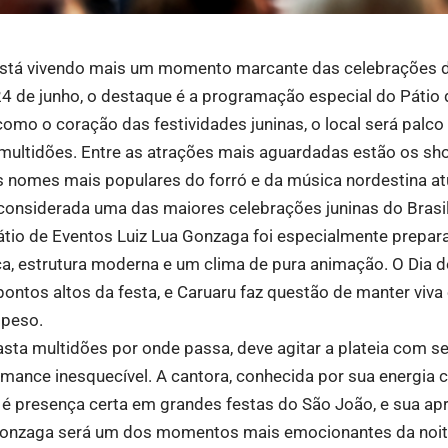
está vivendo mais um momento marcante das celebrações 
a 24 de junho, o destaque é a programação especial do Pátio
mo o coração das festividades juninas, o local será palc
multidões. Entre as atrações mais aguardadas estão os sho
 nomes mais populares do forró e da música nordestina at
considerada uma das maiores celebrações juninas do Brasil,
átio de Eventos Luiz Lua Gonzaga foi especialmente prepar
a, estrutura moderna e um clima de pura animação. O Dia d
pontos altos da festa, e Caruaru faz questão de manter viv
peso.
rasta multidões por onde passa, deve agitar a plateia com 
ance inesquecível. A cantora, conhecida por sua energia c
, é presença certa em grandes festas do São João, e sua ap
Gonzaga será um dos momentos mais emocionantes da noit