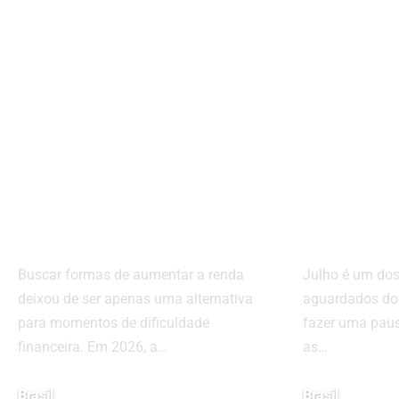
Renda Extra em
Destin
2026: Estratégias
viajar 
Inteligentes para
como a
Aumentar os
férias 
Ganhos Sem
com ec
Comprometer a
experi
Rotina
inesqu
Buscar formas de aumentar a renda
Julho é um do
deixou de ser apenas uma alternativa
aguardados do
para momentos de dificuldade
fazer uma paus
financeira. Em 2026, a…
as…
Brasil
Brasil