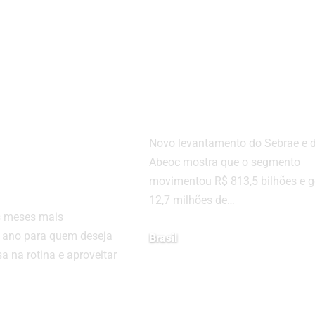
os para
Setor de evento
em julho:
bate recorde e j
proveitar as
responde por 4
de inverno
do PIB brasileir
onomia e
Novo levantamento do Sebrae e 
ências
Abeoc mostra que o segmento
ecíveis
movimentou R$ 813,5 bilhões e g
12,7 milhões de…
s meses mais
 ano para quem deseja
Brasil
a na rotina e aproveitar
julho 17, 2026